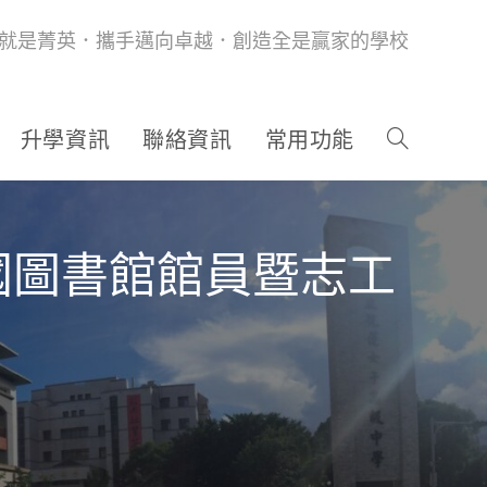
就是菁英．攜手邁向卓越．創造全是贏家的學校
升學資訊
聯絡資訊
常用功能
國圖書館館員暨志工