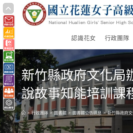
跳
轉
至
主
認識花女
行政團隊
要
內
容
新竹縣政府文化局
說故事知能培訓課
>
行政團隊
>
圖書館
>
圖書館公告訊息
>
新竹縣政府文