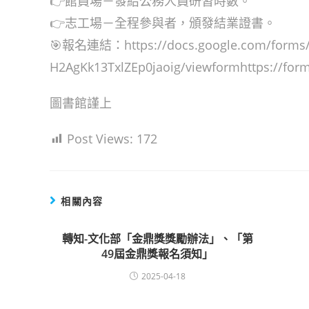
👉館員場－發給公務人員研習時數。
👉志工場－全程參與者，頒發結業證書。
🎯報名連結：https://docs.google.com/forms/
H2AgKk13TxlZEp0jaoig/viewformhttps://form
圖書館謹上
Post Views:
172
相關內容
轉知-文化部「金鼎獎獎勵辦法」、「第
49屆金鼎獎報名須知」
2025-04-18