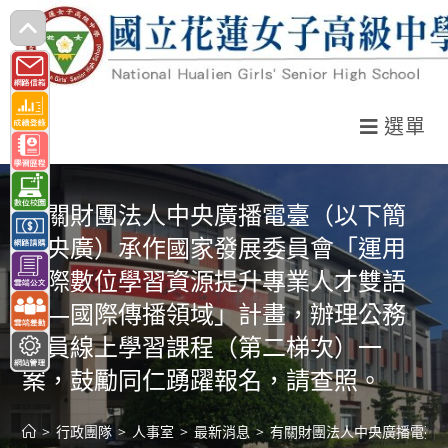
跳
轉
至
主
選單
要
內
容
有關財團法人中央廣播電臺（以下簡
稱央廣）承作國家發展委員會「運用
國際數位學習資源提升專業人才雙語
力—國際傳播領域」計畫，辦理公務
人員線上學習課程（第二梯次）一
案，鼓勵同仁踴躍報名，請查照。
>
行政團隊
>
人事室
>
最新消息
>
有關財團法人中央廣播電臺