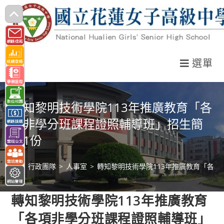
跳
轉
至
主
選單
要
內
容
轉知黎明技術學院113年推廣教育「各
項非學分班課程證照輔導班」招生簡
章1份
>
行政團隊
>
人事室
>
轉知黎明技術學院113年推廣教育「各
轉知黎明技術學院113年推廣教育
「各項非學分班課程證照輔導班」