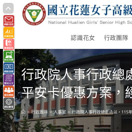
跳
轉
至
主
認識花女
行政團隊
要
內
容
行政院人事行政總處
平安卡優惠方案，
>
行政團隊
>
人事室
>
行政院人事行政總處函以，115