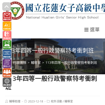
跳
轉
至
主
選單
要
內
容
113年四等一般行政警察特考衝刺班
>
行政團隊
>
輔導室
>
113年四等一般行政警察特考衝刺班
113年四等一般行政警察特考衝刺
班
Post
Post
Post
輔導助理
2023-12-18
校外活動
/
輔導室
author:
published:
category: