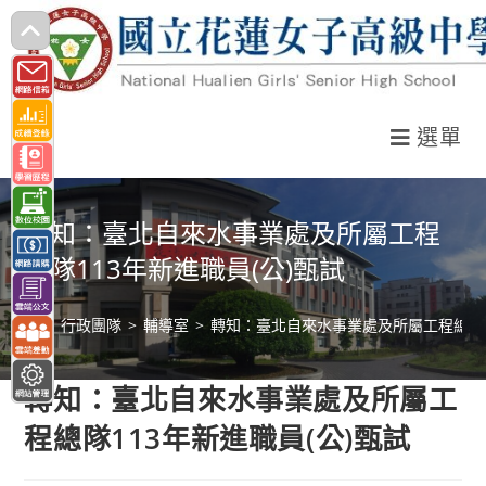
跳
轉
至
主
選單
要
內
容
轉知：臺北自來水事業處及所屬工程
總隊113年新進職員(公)甄試
>
行政團隊
>
輔導室
>
轉知：臺北自來水事業處及所屬工程總隊1
轉知：臺北自來水事業處及所屬工
程總隊113年新進職員(公)甄試