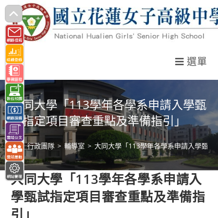
跳
轉
至
主
選單
要
內
容
大同大學「113學年各學系申請入學甄
試指定項目審查重點及準備指引」
>
行政團隊
>
輔導室
>
大同大學「113學年各學系申請入學甄
大同大學「113學年各學系申請入
學甄試指定項目審查重點及準備指
引」