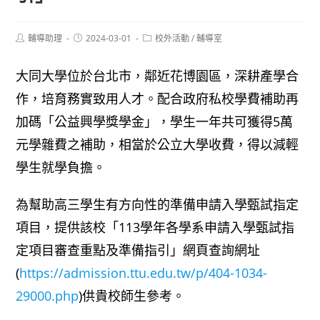
Post
Post
Post
輔導助理
2024-03-01
校外活動
/
輔導室
author:
published:
category:
大同大學位於台北市，鄰近花博園區，深耕產學合
作，培育務實致用人才。配合政府私校學費補助再
加碼「公益興學獎學金」，學生一年共可獲得5萬
元學雜費之補助，相當於公立大學收費，得以減輕
學生就學負擔。
為幫助高三學生有方向性的準備申請入學甄試指定
項目，提供該校「113學年各學系申請入學甄試指
定項目審查重點及準備指引」網頁查詢網址
(
https://admission.ttu.edu.tw/p/404-1034-
29000.php
)供貴校師生參考。