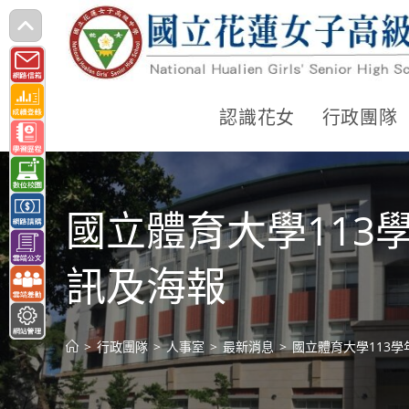
跳
轉
至
主
認識花女
行政團隊
要
內
容
國立體育大學11
訊及海報
>
行政團隊
>
人事室
>
最新消息
>
國立體育大學113