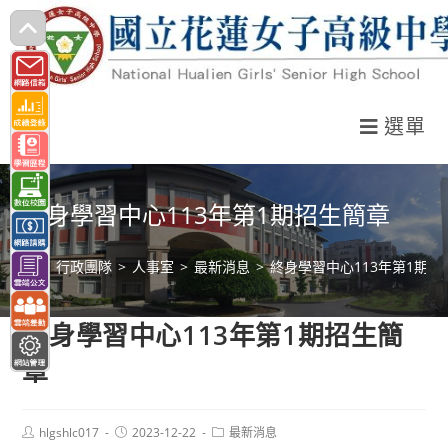
跳
轉
至
主
選單
要
內
容
終身學習中心113年第1期招生簡章
>
行政團隊
>
人事室
>
最新消息
>
終身學習中心113年第1期招
終身學習中心113年第1期招生簡
章
Post
Post
Post
hlgshlc017
2023-12-22
最新消息
author:
published:
category: