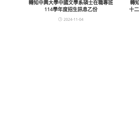
轉知中興大學中國文學系碩士在職專班
轉
114學年度招生訊息乙份
十
2024-11-04