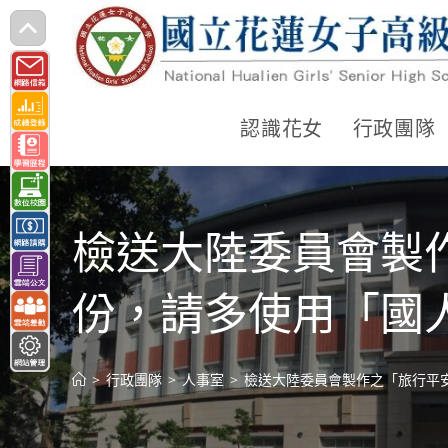
跳
轉
至
主
認識花女
行政團隊
要
內
容
檢送大陸委員會製
份，請多使用「國
>
行政團隊
>
人事室
>
檢送大陸委員會製作之「旅行平