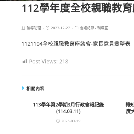
112學年度全校親職教
Post
Post
Post
輔導助理
2023-12-27
會議紀錄
/
輔導室
author:
published:
category:
1121104全校親職教育座談會-家長意見彙整表
Post Views:
218
相關內容
113學年第2學期3月行政會報紀錄
轉
(114.03.11)
度
2025-03-19