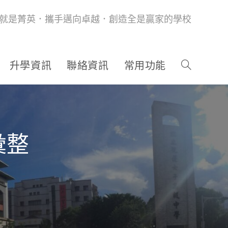
就是菁英．攜手邁向卓越．創造全是贏家的學校
升學資訊
聯絡資訊
常用功能
彙整