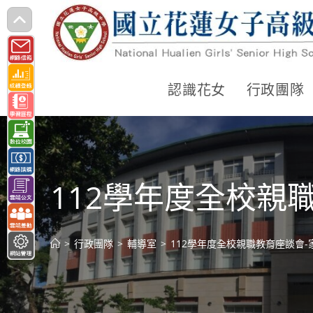
跳
轉
至
主
認識花女
行政團隊
要
內
容
112學年度全校親
>
行政團隊
>
輔導室
>
112學年度全校親職教育座談會