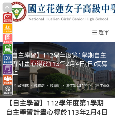
跳
轉
至
主
選單
要
內
容
【自主學習】112學年度第1學期自主
學習計畫心得於113年2月4日(日)填寫
截止
>
行政團隊
>
教務處
>
教學組
>
彈性學習時間
>
【自主學習】1
【自主學習】112學年度第1學期
自主學習計畫心得於113年2月4日