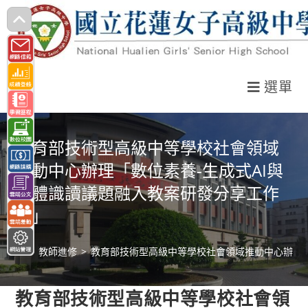
跳
轉
至
主
選單
要
內
容
教育部技術型高級中等學校社會領域
推動中心辦理「數位素養-生成式AI與
媒體識讀議題融入教案研發分享工作
坊」
>
教師進修
>
教育部技術型高級中等學校社會領域推動中心辦理「
教育部技術型高級中等學校社會領