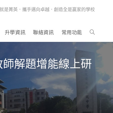
就是菁英．攜手邁向卓越．創造全是贏家的學校
升學資訊
聯絡資訊
常用功能
教師解題增能線上研