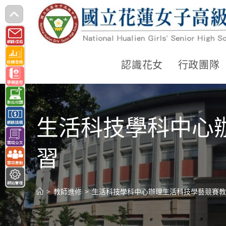
跳
轉
至
主
認識花女
行政團隊
要
內
容
生活科技學科中心
習
>
教師進修
>
生活科技學科中心辦理生活科技學藝競賽教