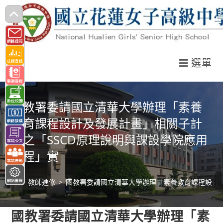
跳
轉
至
主
選單
要
內
容
國教署委請國立清華大學辦理「素養
教育課程設計及發展計畫」相關子計
畫之「SSCD原理說明與課設學院應用
課程」實
>
教師進修
>
國教署委請國立清華大學辦理「素養教育課程設計及
國教署委請國立清華大學辦理「素