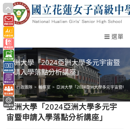
跳
轉
至
主
選單
要
內
容
亞洲大學「2024亞洲大學多元宇宙暨
申請入學落點分析講座」
>
行政團隊
>
輔導室
>
亞洲大學「2024亞洲大學多元宇宙暨申
亞洲大學「2024亞洲大學多元宇
宙暨申請入學落點分析講座」