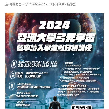
Post
Post
Post
輔導助理
2024-02-07
校外活動
/
輔導室
author:
published:
category: