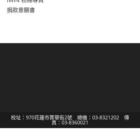
iWIN 粉絲專頁
捐款意願書
校址：970花蓮市菁華街2號 總機：03-8321202 傳
真：03-8360021