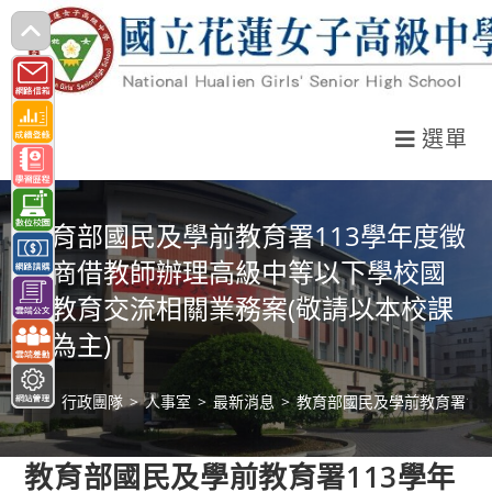
跳
轉
至
主
選單
要
內
容
教育部國民及學前教育署113學年度徵
聘商借教師辦理高級中等以下學校國
際教育交流相關業務案(敬請以本校課
務為主)
>
行政團隊
>
人事室
>
最新消息
>
教育部國民及學前教育署11
教育部國民及學前教育署113學年