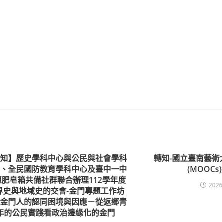
轉知】歷史學科中心與公民與社會學科
轉知-國立臺南藝術
心、全民國防教育學科中心及臺中一中
(MOOC
題肥皂箱共備社群聯合辦理112學年度
2026
界史與地域史的交會-金門專題工作坊
代金門人的認同困境與因應－從返鄉青
年的公民實踐看政治邊緣化的金門