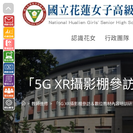
跳
轉
至
主
認識花女
行政團隊
要
內
容
「5G XR攝影棚
>
教師進修
>
「5G XR攝影棚參訪＆數位教材內容培訓