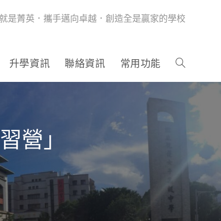
就是菁英．攜手邁向卓越．創造全是贏家的學校
升學資訊
聯絡資訊
常用功能
研習營」