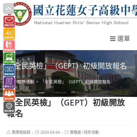
跳
轉
至
主
選單
要
內
容
「全民英檢」（GEPT）初級開放報名
>
校外活動
>
「全民英檢」（GEPT）初級開放報名
「全民英檢」（GEPT）初級開放
報名
Post
Post
Post
教學組組員
2024-03-04
教務處
/
校外活動
author:
published:
category: