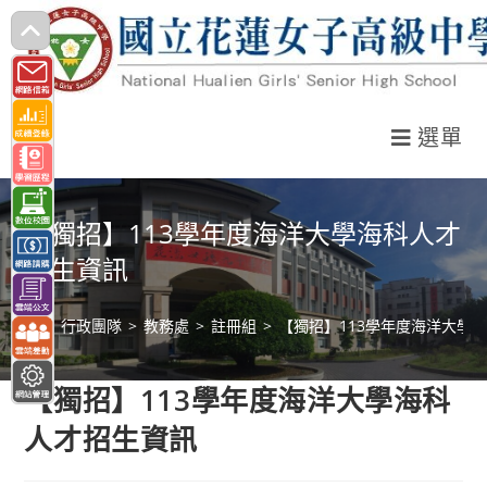
跳
轉
至
主
選單
要
內
容
【獨招】113學年度海洋大學海科人才
招生資訊
>
行政團隊
>
教務處
>
註冊組
>
【獨招】113學年度海洋大學
【獨招】113學年度海洋大學海科
人才招生資訊