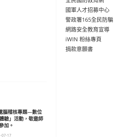
國軍人才招募中心
警政署165全民防騙
網路安全教育宣導
iWIN 粉絲專頁
捐款意願書
與電腦稽核專題—數位
新體驗」活動，敬邀師
參加。
-07-17