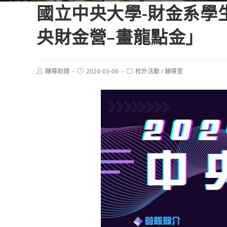
國立中央大學-財金系學生組
央財金營–畫龍點金」
Post
Post
Post
輔導助理
2024-03-06
校外活動
/
輔導室
author:
published:
category: