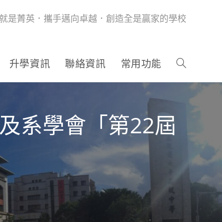
就是菁英．攜手邁向卓越．創造全是贏家的學校
升學資訊
聯絡資訊
常用功能
e及系學會「第22屆