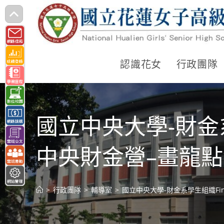
跳
轉
至
主
認識花女
行政團隊
要
內
容
國立中央大學-財金系
中央財金營–畫龍
>
行政團隊
>
輔導室
>
國立中央大學-財金系學生組織Fin