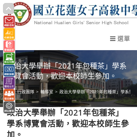
跳
轉
至
主
選單
要
內
容
政治大學舉辦「2021年包種茶」學系
博覽會活動，歡迎本校師生參加。
>
行政團隊
>
輔導室
>
政治大學舉辦「2021年包種茶」學系博
政治大學舉辦「2021年包種茶」
學系博覽會活動，歡迎本校師生參
加。