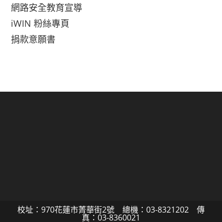
網路安全教育宣導
iWIN 粉絲專頁
捐款意願書
校址：970花蓮市菁華街2號 總機：03-8321202 傳
真：03-8360021