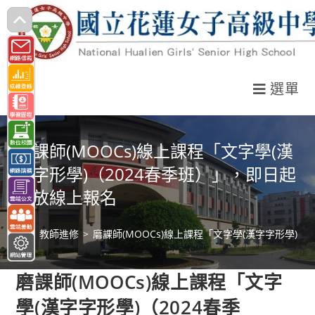
跳
轉
至
主
選單
要
內
容
磨課師(MOOCs)線上課程「文字學(漢
字字形學)（2024春季班）」，即日起
開放線上報名
>
教師進修
>
磨課師(MOOCs)線上課程「文字學(漢字字形學)
磨課師(MOOCs)線上課程「文字
學(漢字字形學)（2024春季