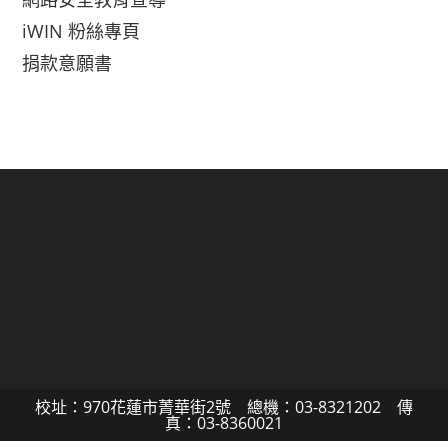
iWIN 粉絲專頁
捐款意願書
校址：970花蓮市菁華街2號 總機：03-8321202 傳
真：03-8360021