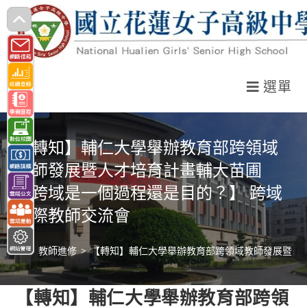
跳
轉
至
主
選單
要
內
容
【轉知】輔仁大學舉辦教育部跨領域
教師發展暨人才培育計畫輔大苗圃
【跨域是一個過程還是目的？】 跨域
國際教師交流會
>
教師進修
>
【轉知】輔仁大學舉辦教育部跨領域教師發展暨人
【轉知】輔仁大學舉辦教育部跨領