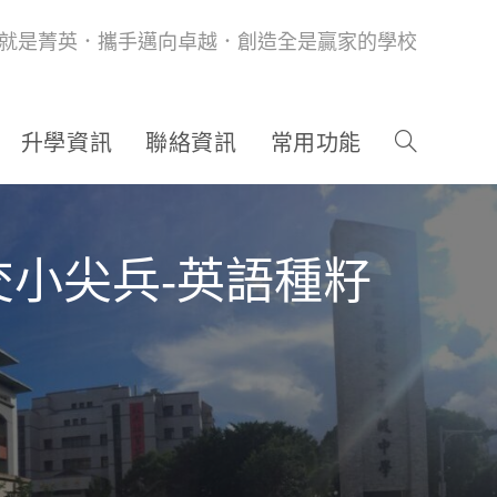
就是菁英．攜手邁向卓越．創造全是贏家的學校
升學資訊
聯絡資訊
常用功能
交小尖兵-英語種籽