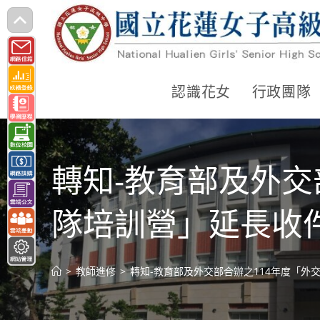
跳
轉
至
主
認識花女
行政團隊
要
內
容
轉知-教育部及外交
隊培訓營」延長收
>
教師進修
>
轉知-教育部及外交部合辦之114年度「外