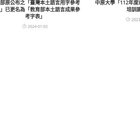
育部原公布之「臺灣本土語言用字參考
中原大學「112年度
表」已更名為「教育部本土語言成果參
培訓
考字表」
2023
2024-01-02