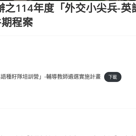
辦之114年度「外交小尖兵-英
件期程案
英語種籽隊培訓營」-輔導教師遴選實施計畫
下載