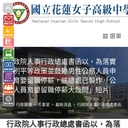
跳
轉
至
主
選單
要
內
容
行政院人事行政總處書函以，為落實
性別平等政策並鼓勵男性公務人員申
請育嬰留職停薪，該總處已製作「公
務人員育嬰留職停薪大哉問」短片
>
行政團隊
>
人事室
>
最新消息
>
行政院人事行政總處書函以
行政院人事行政總處書函以，為落