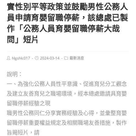
實性別平等政策並鼓勵男性公務人
員申請育嬰留職停薪，該總處已製
作「公務人員育嬰留職停薪大哉
問」短片
Post
Post
Post
hlgshlc017
2024-03-14
最新消息
author:
published:
category:
說明：
一、為強化公務人員性平意識、促進育兒分工觀念
及建立友善育兒之職場環境，經本總處邀請具育嬰
留職停薪經驗之現
職男性公務同仁分享實務經驗及心得，並彙整育嬰
留職停薪重要權益規定及相關職場友善措施，製作
旨揭短片，請