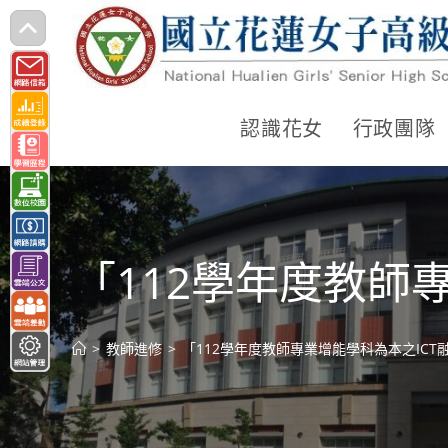
跳
轉
至
主
認識花女
行政團隊
要
內
容
「112學年度教師
>
教師進修
>
「112學年度教師專業增能學科為本之IC