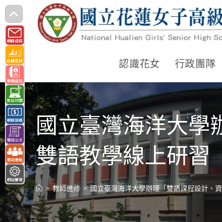
跳
轉
至
主
認識花女
行政團隊
要
內
容
國立臺灣海洋大學
雙語教學線上研習
>
教師進修
>
國立臺灣海洋大學辦理「雙語課程設計、資