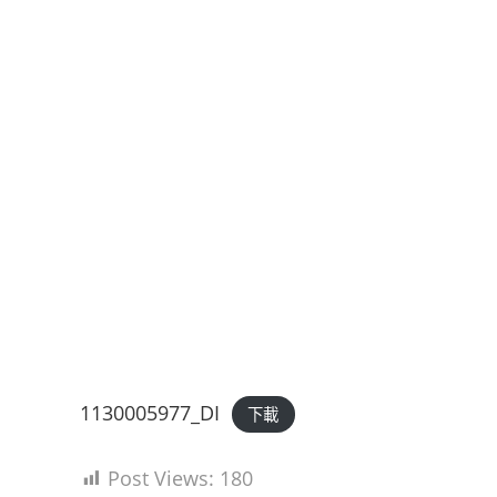
1130005977_DI
下載
Post Views:
180