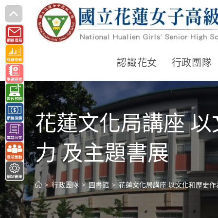
跳
轉
至
主
認識花女
行政團隊
要
內
容
花蓮文化局講座 
力 及主題書展
>
行政團隊
>
圖書館
>
花蓮文化局講座 以文化和歷史作