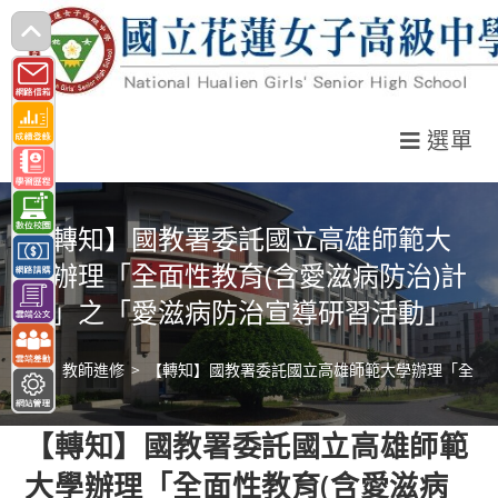
跳
轉
至
主
選單
要
內
容
【轉知】國教署委託國立高雄師範大
學辦理「全面性教育(含愛滋病防治)計
畫」之「愛滋病防治宣導研習活動」
>
教師進修
>
【轉知】國教署委託國立高雄師範大學辦理「全面性
【轉知】國教署委託國立高雄師範
大學辦理「全面性教育(含愛滋病