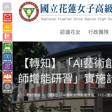
跳
轉
至
主
認識花女
行政團隊
要
內
容
【轉知】「AI藝術
師增能研習」實施
>
教師進修
>
【轉知】「AI藝術創作與著作權：112-