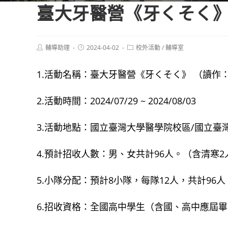
臺大牙醫營《牙くそく
Post
Post
Post
輔導助理
2024-04-02
校外活動
/
輔導室
author:
published:
category:
1.活動名稱：臺大牙醫營《牙くそく》 （讀作：
2.活動時間：2024/07/29 ~ 2024/08/03
3.活動地點：國立臺灣大學醫學院校區/國立
4.預計招收人數：男、女共計96人。（含清寒2
5.小隊分配：預計8小隊，每隊12人，共計96人
6.招收資格：全國高中學生（含國、高中應屆