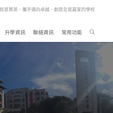
就是菁英．攜手邁向卓越．創造全是贏家的學校
升學資訊
聯絡資訊
常用功能