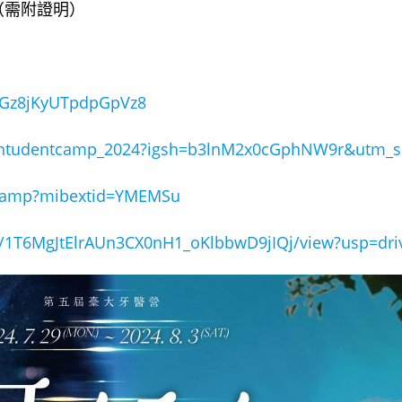
整（需附證明）
/BGz8jKyUTpdpGpVz8
/ntudentcamp_2024?igsh=b3lnM2x0cGphNW9r&utm_s
tcamp?mibextid=YMEMSu
/d/1T6MgJtElrAUn3CX0nH1_oKlbbwD9jIQj/view?usp=driv