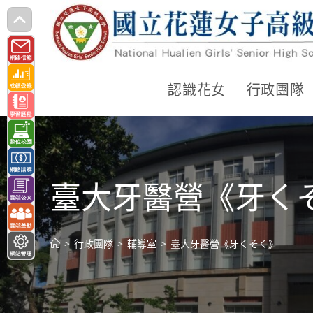
跳
轉
至
主
認識花女
行政團隊
要
內
容
臺大牙醫營《牙く
>
行政團隊
>
輔導室
>
臺大牙醫營《牙くそく》