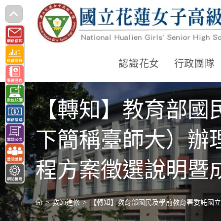
跳
轉
至
主
認識花女
行政團隊
要
內
【轉知】教育部國
容
下簡稱臺師大）辦
程方案徵選說明暨
>
教師進修
>
【轉知】教育部國民及學前教育署委託國立