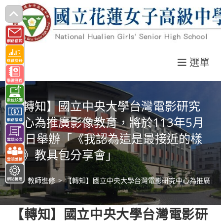
跳
轉
至
主
選單
要
內
容
【轉知】國立中央大學台灣電影研究
中心為推廣影像教育，將於113年5月
26日舉辦「《我認為這是最接近的樣
子》教具包分享會」
>
教師進修
>
【轉知】國立中央大學台灣電影研究中心為推廣影像
【轉知】國立中央大學台灣電影研