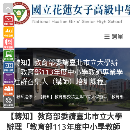
跳
轉
至
主
選單
要
內
容
【轉知】教育部委請臺北市立大學辦
理「教育部113年度中小學教師專業學
習社群召集人（講師）培訓課程」
>
教師進修
>
【轉知】教育部委請臺北市立大學辦理「教育部11
【轉知】教育部委請臺北市立大學
辦理「教育部113年度中小學教師