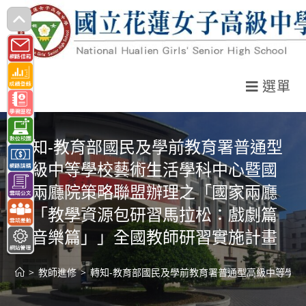
跳
轉
至
主
選單
要
內
容
轉知-教育部國民及學前教育署普通型
高級中等學校藝術生活學科中心暨國
家兩廳院策略聯盟辦理之「國家兩廳
院「教學資源包研習馬拉松：戲劇篇
及音樂篇」」全國教師研習實施計畫
>
教師進修
>
轉知-教育部國民及學前教育署普通型高級中等學