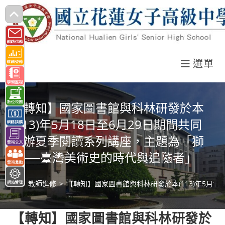
跳
轉
至
主
選單
要
內
容
【轉知】國家圖書館與科林研發於本
(113)年5月18日至6月29日期間共同
主辦夏季閱讀系列講座，主題為「獅
吼──臺灣美術史的時代與追隨者」
>
教師進修
>
【轉知】國家圖書館與科林研發於本(113)年5月
【轉知】國家圖書館與科林研發於