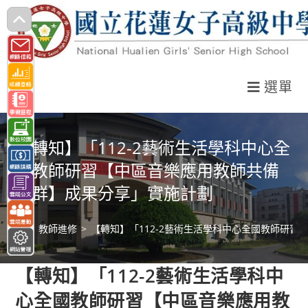
跳
轉
至
主
選單
要
內
容
【轉知】「112-2藝術生活學科中心全
國教師研習【中區音樂應用教師共備
社群】成果分享」實施計劃
>
教師進修
>
【轉知】「112-2藝術生活學科中心全國教師研
【轉知】「112-2藝術生活學科中
心全國教師研習【中區音樂應用教