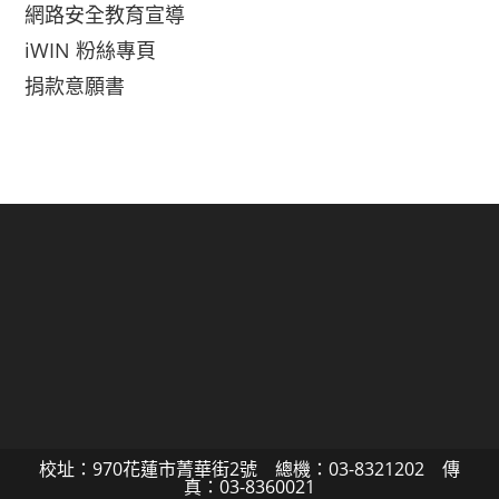
網路安全教育宣導
iWIN 粉絲專頁
捐款意願書
校址：970花蓮市菁華街2號 總機：03-8321202 傳
真：03-8360021