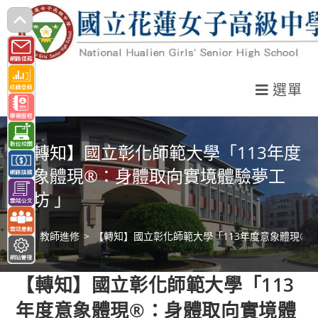
跳
轉
至
主
選單
要
內
容
【轉知】國立彰化師範大學「113年度
意象體現®：身體取向實境體驗夢工
作坊 」
>
教師進修
>
【轉知】國立彰化師範大學「113年度意象體現®
【轉知】國立彰化師範大學「113
年度意象體現®：身體取向實境體