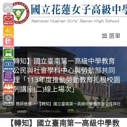
跳
轉
至
主
選單
要
內
容
【轉知】國立臺南第一高級中學教育
部公民與社會學科中心與勞動部共同
辦理「113年度推動勞動教育扎根校園
系列講座(二)線上場次」
>
教師進修
>
【轉知】國立臺南第一高級中學教育部公民與社會學
【轉知】國立臺南第一高級中學教