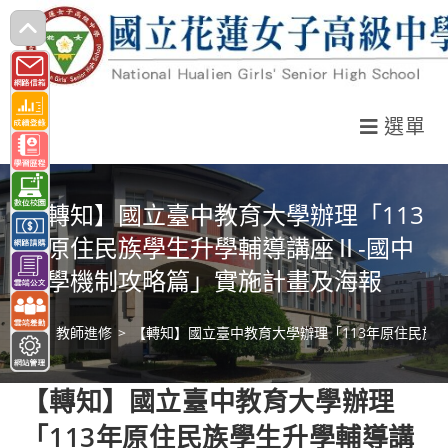
跳
轉
至
主
選單
要
內
容
【轉知】國立臺中教育大學辦理「113
年原住民族學生升學輔導講座Ⅱ-國中
升學機制攻略篇」實施計畫及海報
>
教師進修
>
【轉知】國立臺中教育大學辦理「113年原住民族
【轉知】國立臺中教育大學辦理
「113年原住民族學生升學輔導講