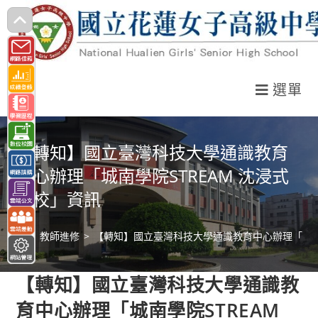
跳
轉
至
主
選單
要
內
容
【轉知】國立臺灣科技大學通識教育
中心辦理「城南學院STREAM 沈浸式
夏校」資訊
>
教師進修
>
【轉知】國立臺灣科技大學通識教育中心辦理「城南學
【轉知】國立臺灣科技大學通識教
育中心辦理「城南學院STREAM