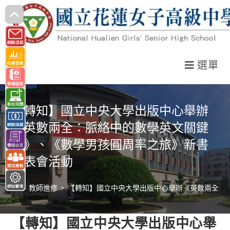
跳
轉
至
主
選單
要
內
容
【轉知】國立中央大學出版中心舉辦
《英數兩全：脈絡中的數學英文關鍵
詞》、《數學男孩圓周率之旅》新書
發表會活動
>
教師進修
>
【轉知】國立中央大學出版中心舉辦《英數兩全：
【轉知】國立中央大學出版中心舉