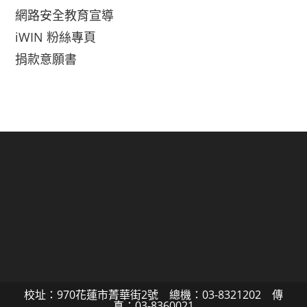
網路安全教育宣導
iWIN 粉絲專頁
捐款意願書
校址：970花蓮市菁華街2號 總機：03-8321202 傳
真：03-8360021