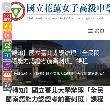
跳
轉
至
主
選單
要
內
容
【轉知】國立臺北大學辦理「全民閩
南語能力認證考前衝刺班」課程
>
教師進修
>
【轉知】國立臺北大學辦理「全民閩南語能力認證
【轉知】國立臺北大學辦理「全民
閩南語能力認證考前衝刺班」課程