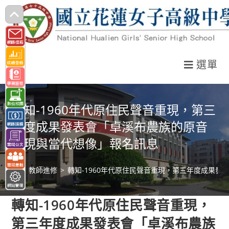
跳
轉
至
主
選單
要
內
容
轉知-1960年代原住民聲音重現，第三
年度成果發表會「卓溪布農族的原音
重現與當代想像」報名訊息
>
教師進修
>
轉知-1960年代原住民聲音重現，第三年度成果
轉知-1960年代原住民聲音重現，
第三年度成果發表會「卓溪布農族