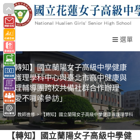
跳
轉
至
主
選單
要
內
容
【轉知】國立蘭陽女子高級中學健康
與護理學科中心與臺北市高中健康與
護理輔導團跨校共備社群合作辦理
「愛不囉嗦參訪」
>
教師進修
>
【轉知】國立蘭陽女子高級中學健康與護理學科中
【轉知】國立蘭陽女子高級中學健