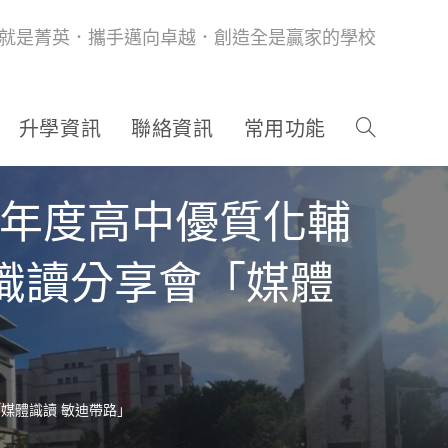
就是菁英．攜手邁向卓越．創造全是贏家的學校
升學資訊
聯絡資訊
常用功能
學年度高中優質化輔
識讀分享會「媒體
媒體識讀 敏迪帶路」