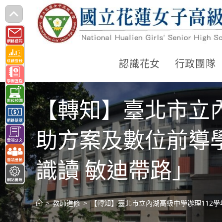
跳
轉
至
主
認識花女
行政團隊
要
內
【轉知】臺北市立
容
助方案及數位前導
識讀 敏迪帶路」
>
教師進修
>
【轉知】臺北市立內湖高級中學辦理112