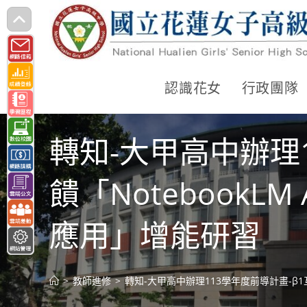
跳
轉
至
主
認識花女
行政團隊
要
內
轉知-大甲高中辦理
容
饋「NotebookL
應用」增能研習
>
教師進修
>
轉知-大甲高中辦理113學年度前導計畫-β1互