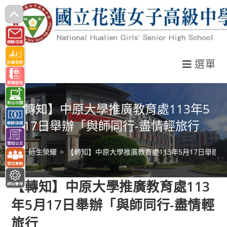
跳
轉
至
主
選單
要
內
容
【轉知】中原大學推廣教育處113年5
月17日舉辦「與師同行-盡情輕旅行
>
師生榮耀
>
【轉知】中原大學推廣教育處113年5月17日舉辦
【轉知】中原大學推廣教育處113
年5月17日舉辦「與師同行-盡情輕
旅行