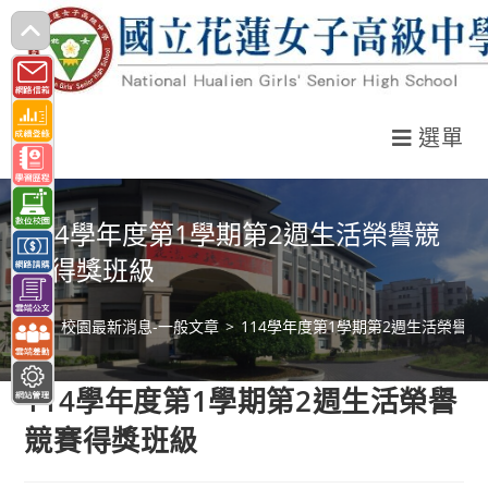
跳
轉
至
主
選單
要
內
容
114學年度第1學期第2週生活榮譽競
賽得獎班級
>
校園最新消息-一般文章
>
114學年度第1學期第2週生活榮譽
114學年度第1學期第2週生活榮譽
競賽得獎班級